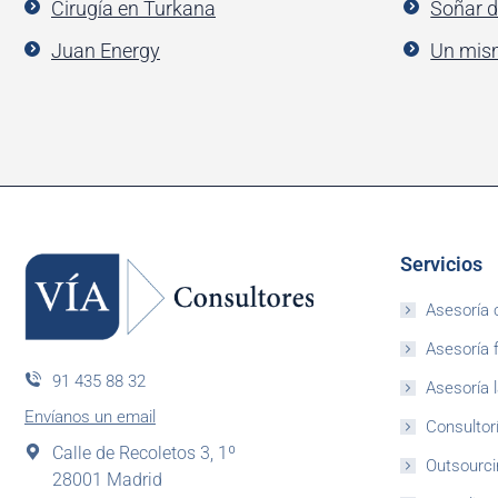
Cirugía en Turkana
Soñar d
Juan Energy
Un mis
Servicios
Asesoría 
Asesoría f
91 435 88 32
Asesoría l
Envíanos un email
Consultorí
Calle de Recoletos 3, 1º
Outsourci
28001 Madrid