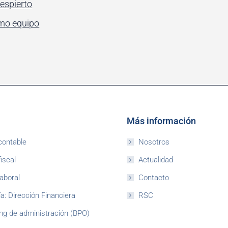
espierto
mo equipo
Más información
contable
Nosotros
iscal
Actualidad
aboral
Contacto
a: Dirección Financiera
RSC
ng de administración (BPO)