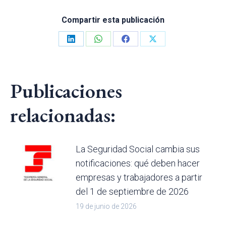
Compartir esta publicación
Share
Share
Share
Share
on
on
on
on
LinkedIn
WhatsApp
Facebook
X
Publicaciones
relacionadas:
La Seguridad Social cambia sus
notificaciones: qué deben hacer
empresas y trabajadores a partir
del 1 de septiembre de 2026
19 de junio de 2026