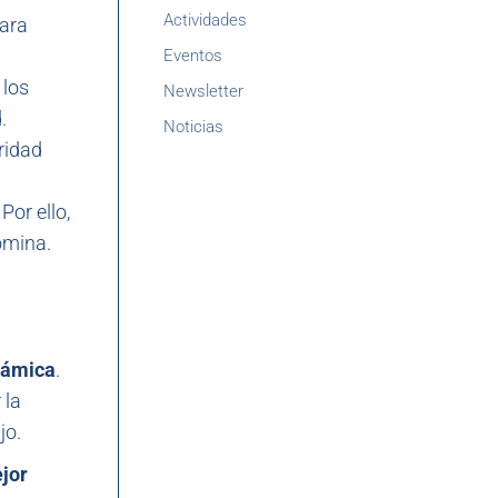
Actividades
para
Eventos
 los
Newsletter
.
Noticias
ridad
or ello,
ómina.
námica
.
 la
jo.
jor