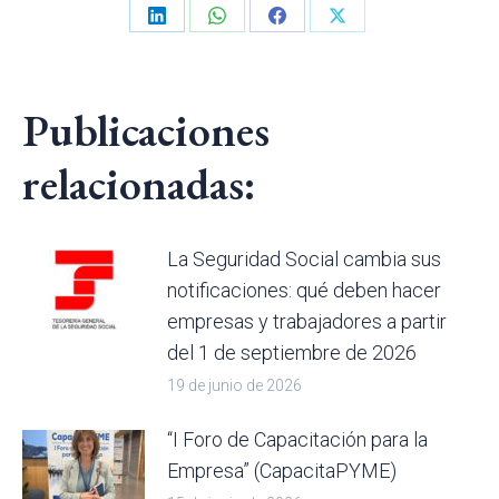
Share
Share
Share
Share
on
on
on
on
LinkedIn
WhatsApp
Facebook
X
Publicaciones
relacionadas:
La Seguridad Social cambia sus
notificaciones: qué deben hacer
empresas y trabajadores a partir
del 1 de septiembre de 2026
19 de junio de 2026
“I Foro de Capacitación para la
Empresa” (CapacitaPYME)