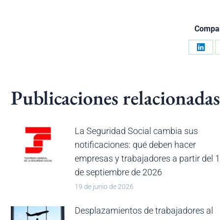
Compart
Share
on
Linke
Publicaciones relacionadas
La Seguridad Social cambia sus
notificaciones: qué deben hacer
empresas y trabajadores a partir del 1
de septiembre de 2026
19 de junio de 2026
Desplazamientos de trabajadores al