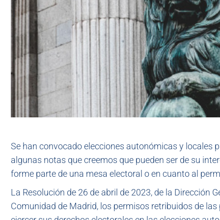
Se han convocado elecciones autonómicas y locales p
algunas notas que creemos que pueden ser de su interé
forme parte de una mesa electoral o en cuanto al permi
La Resolución de 26 de abril de 2023, de la Dirección Ge
Comunidad de Madrid, los permisos retribuidos de las
ejercer sus derechos electorales en las elecciones au