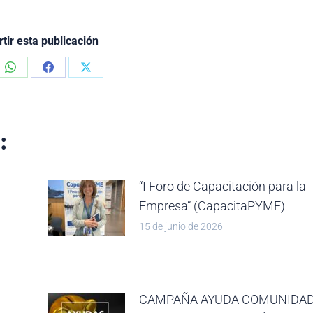
ir esta publicación
Share
Share
Share
on
on
on
dIn
WhatsApp
Facebook
X
:
“I Foro de Capacitación para la
Empresa” (CapacitaPYME)
15 de junio de 2026
CAMPAÑA AYUDA COMUNIDAD