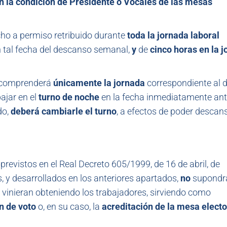
n la condición de Presidente o Vocales de las mesas
ho a permiso retribuido durante
toda la jornada laboral
en tal fecha del descanso semanal,
y
de
cinco horas en la 
o comprenderá
únicamente la jornada
correspondiente al d
ajar en el
turno de noche
en la fecha inmediatamente ant
do,
deberá cambiarle el turno
, a efectos de poder descans
revistos en el Real Decreto 605/1999, de 16 de abril, de
, y desarrollados en los anteriores apartados,
no
supondr
 vinieran obteniendo los trabajadores, sirviendo como
ón de voto
o, en su caso, la
acreditación de la mesa electo