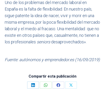
Uno de los problemas del mercado laboral en
España es la falta de flexibilidad. En nuestro país,
sigue patente la idea de nacer, vivir y morir en una
misma empresa, por la poca flexibilidad del mercado
laboral y el miedo al fracaso. Una mentalidad que no
existe en otros países que, casualmente, no tienen a
los profesionales
seniors
desaprovechados».
Fuente: autónomos y emprendedor.es (16/09/2019)
Compartir esta publicación
Share
Share
Share
Share
on
on
on
on
LinkedIn
WhatsApp
Facebook
X