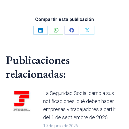
Compartir esta publicación
Share
Share
Share
Share
on
on
on
on
LinkedIn
WhatsApp
Facebook
X
Publicaciones
relacionadas:
La Seguridad Social cambia sus
notificaciones: qué deben hacer
empresas y trabajadores a partir
del 1 de septiembre de 2026
19 de junio de 2026