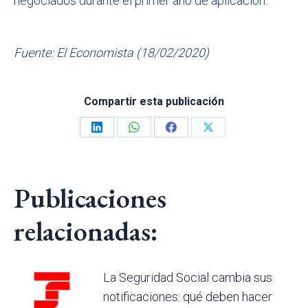
negociados durante el primer año de aplicación.
Fuente: El Economista (18/02/2020)
Compartir esta publicación
Share
Share
Share
Share
on
on
on
on
LinkedIn
WhatsApp
Facebook
X
Publicaciones
relacionadas:
La Seguridad Social cambia sus
notificaciones: qué deben hacer